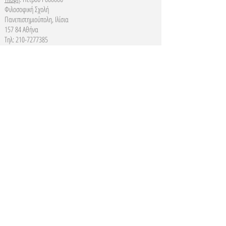
Φιλοσοφική Σχολή
Πανεπιστημιούπολη, Ιλίσια
157 84 Αθήνα
Τηλ:
210-7277385
E-mail:
phweb@psych.uoa.gr