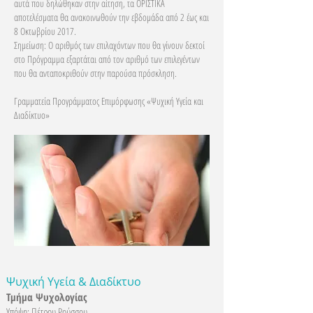
αυτά που δηλώθηκαν στην αίτηση, τα ΟΡΙΣΤΙΚΑ
αποτελέσματα θα ανακοινωθούν την εβδομάδα από 2 έως και
8 Οκτωβρίου 2017.
Σημείωση: Ο αριθμός των επιλαχόντων που θα γίνουν δεκτοί
στο Πρόγραμμα εξαρτάται από τον αριθμό των επιλεγέντων
που θα ανταποκριθούν στην παρούσα πρόσκληση.
Γραμματεία Προγράμματος Επιμόρφωσης «Ψυχική Υγεία και
Διαδίκτυο»
Ψυχική Υγεία & Διαδίκτυο
Τμήμα Ψυχολογίας
Υπόψη
: Πέτρου Ρούσσου