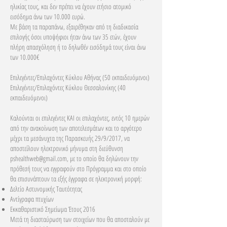
ηλικίας τους, και δεν πρέπει να έχουν ετήσιο ατομικό
εισόδημα άνω των 10.000 ευρώ.
Με βάση τα παραπάνω, εξαιρέθηκαν από τη διαδικασία
επιλογής όσοι υποψήφιοι ήταν άνω των 35 ετών, έχουν
πλήρη απασχόληση ή το δηλωθέν εισόδημά τους είναι άνω
των 10.000€
Επιλεγέντες/Επιλαχόντες Κύκλου Αθήνας (50 εκπαιδευόμενοι)
Επιλεγέντες/Επιλαχόντες Κύκλου Θεσσαλονίκης (40
εκπαιδευόμενοι)
Καλούνται οι επιλεγέντες ΚΑΙ οι επιλαχόντες, εντός 10 ημερών
από την ανακοίνωση των αποτελεσμάτων και το αργότερο
μέχρι τα μεσάνυχτα της Παρασκευής 29/9/2017, να
αποστείλουν ηλεκτρονικό μήνυμα στη διεύθυνση
pshealthweb@gmail.com
, με το οποίο θα δηλώνουν την
πρόθεσή τους να εγγραφούν στο Πρόγραμμα και στο οποίο
θα επισυνάπτουν τα εξής έγγραφα σε ηλεκτρονική μορφή:
Δελτίο Αστυνομικής Ταυτότητας
Αντίγραφα πτυχίων
Εκκαθαριστικό Σημείωμα Έτους 2016
Μετά τη διασταύρωση των στοιχείων που θα αποσταλούν με